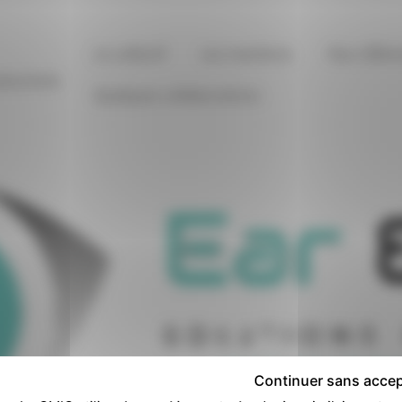
onférence
Le collectif
Les membres
Nos référe
Quelques collaborations
Continuer sans accep