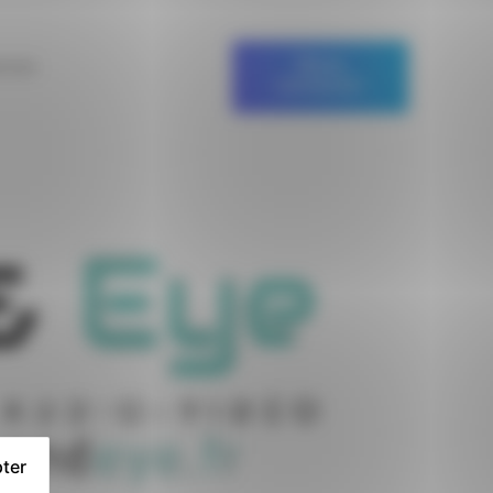
nces
Nous
contacter
ter