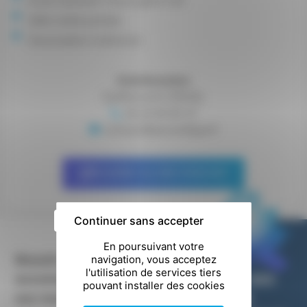
Écran interactif / Écran géant LED
Salle cinéma privée
Sonorisation multiroom
Interlocuteur
Guilherand CHEVAL
06 64 84 85 47
contact@earandeye.fr
Accéder au site Internet
Continuer sans accepter
Besoin d’un
accompagnement
COLLECTIF DES
sur-mesure ?
MÉTIERS DE