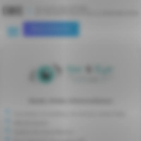
Panneau de gestion des cookies
Nous contacter
#Audio
,
#Vidéo
,
#Visioconférence
Fournisseur et installateur de Solutions Audio/Vidéo
Salle de réunion
Système de visioconférence