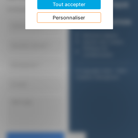
Tout accepter
L’INFORMATIQUE
Contactez le CMIC.
ET DE LA
Personnaliser
COMMUNICATION
Mentions légales
Gestion des cookies
Politique de
confidentialité
© Copyright 2024 - CMIC
Création Hémaphore