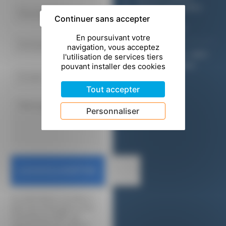
Gestion des cookies
Politique de
Continuer sans accepter
confidentialité
© Copyright 2024 - CMIC
Création Hémaphore
Tout accepter
Personnaliser
Les informations recueillies à
partir de ce formulaire seront
transmises au CMIC” qui
répondra dans les meilleurs