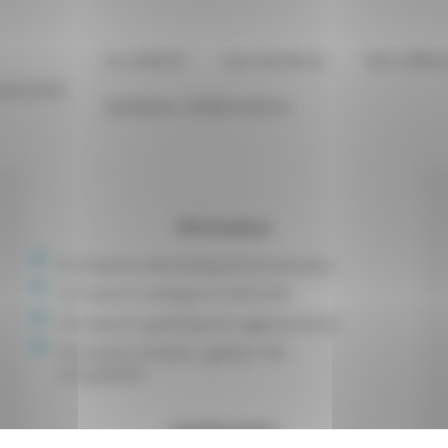
Le collectif
Les membres
Nos référe
Quelques collaborations
#Formation
Formations informatique & bureautique
Formations Intelligence Artificielle
Formations spécifiques & réglementaires
Formations tertiaire : gestion, RH,
comptabilité
Interlocuteur