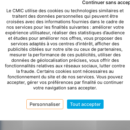
Dorian DAUVIER
Continuer sans accep
06 80 63 16 34
Le CMIC utilise des cookies ou technologies similaires et
dorian.dauvier@19-formation.com
traitent des données personnelles qui peuvent être
croisées avec des informations fournies dans le cadre de
nos services pour les finalités suivantes : améliorer votre
expérience utilisateur, réaliser des statistiques d’audience
Accéder au site Internet
et études pour améliorer nos offres, vous proposer des
services adaptés à vos centres d’intérêt, afficher des
publicités ciblées sur notre site ou ceux de partenaires,
mesurer la performance de ces publicités, utiliser des
données de géolocalisation précises, vous offrir des
fonctionnalités relatives aux réseaux sociaux, lutter contre
la fraude. Certains cookies sont nécessaires au
Besoin d’un accomp
fonctionnement du site et de nos services. Vous pouvez
accepter, gérer vos préférences par finalité ou continuer
votre navigation sans accepter.
mesure ?
Personnaliser
Tout accepter
Contactez le CMIC.