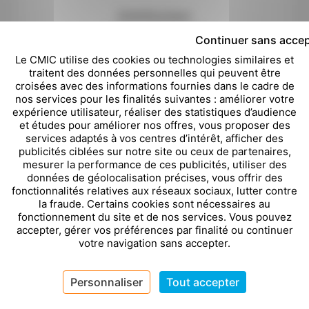
Interlocuteur
Michael MONTROT
Continuer sans accep
06 10 23 66 33
Le CMIC utilise des cookies ou technologies similaires et
m.montrot@dis2607.fr
traitent des données personnelles qui peuvent être
croisées avec des informations fournies dans le cadre de
nos services pour les finalités suivantes : améliorer votre
Accéder au site Internet
expérience utilisateur, réaliser des statistiques d’audience
et études pour améliorer nos offres, vous proposer des
services adaptés à vos centres d’intérêt, afficher des
publicités ciblées sur notre site ou ceux de partenaires,
mesurer la performance de ces publicités, utiliser des
données de géolocalisation précises, vous offrir des
fonctionnalités relatives aux réseaux sociaux, lutter contre
la fraude. Certains cookies sont nécessaires au
Besoin d’un accomp
fonctionnement du site et de nos services. Vous pouvez
accepter, gérer vos préférences par finalité ou continuer
votre navigation sans accepter.
mesure ?
Personnaliser
Tout accepter
Contactez le CMIC.