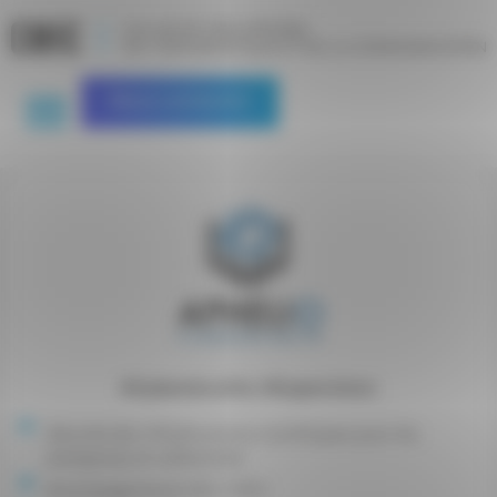
Panneau de gestion des cookies
Nous contacter
#Cybersécurité
,
#Supervision
Sécurité des infrastructures numériques pour les
entreprises et collectivités
Accompagnement ISO 27001