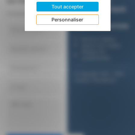
sur-mesure ?
MÉTIERS DE
Tout accepter
L’INFORMATIQUE
Contactez le CMIC.
ET DE LA
Personnaliser
COMMUNICATION
Mentions légales
Gestion des cookies
Politique de
confidentialité
© Copyright 2024 - CMIC
Création Hémaphore