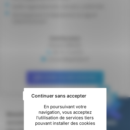
Audits organisationnels, intrusion, conformité
Développement et déploiement du logiciel
CyberSmartLearn
Interlocuteur
Daniel GIRAUD
09 72 14 24 91
contact@aphelio.fr
Accéder au site Internet
Continuer sans accepter
Besoin d’un
accompagnement
COLLECTIF DES